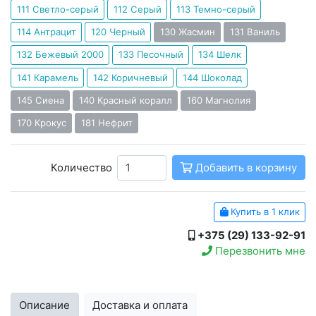
111 Светло-серый
112 Серый
113 Темно-серый
114 Антрацит
120 Черный
130 Жасмин
131 Ваниль
132 Бежевый 2000
133 Песочный
134 Шелк
141 Карамель
142 Коричневый
144 Шоколад
145 Сиена
140 Красный коралл
160 Магнолия
170 Крокус
181 Нефрит
Количество
Добавить в корзину
Купить в 1 клик
+375 (29) 133-92-91
Перезвонить мне
Описание
Доставка и оплата