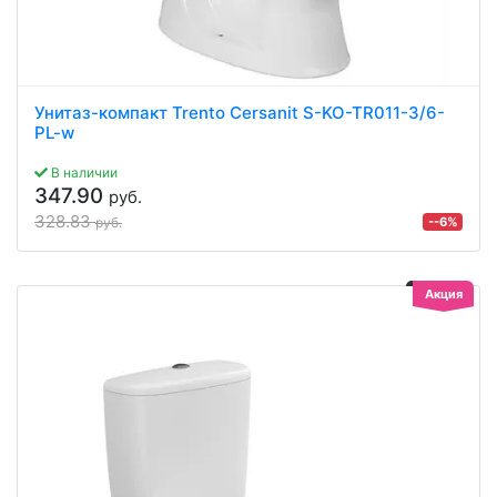
Унитаз-компакт Trento Cersanit S-KO-TR011-3/6-
PL-w
В наличии
347.90
руб.
328.83
--6%
руб.
Акция