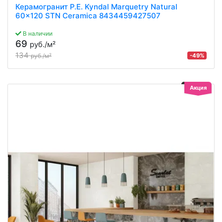
Керамогранит P.E. Kyndal Marquetry Natural
60x120 STN Ceramica 8434459427507
В наличии
69
руб./м²
134
-49%
руб./м²
Акция