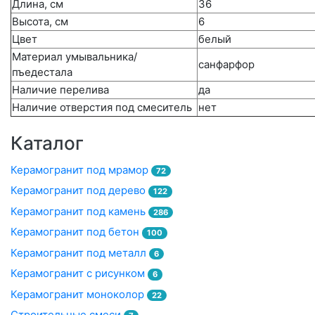
Длина, см
36
Высота, см
6
Цвет
белый
Материал умывальника/
санфарфор
пъедестала
Наличие перелива
да
Наличие отверстия под смеситель
нет
Каталог
Керамогранит под мрамор
72
Керамогранит под дерево
122
Керамогранит под камень
286
Керамогранит под бетон
100
Керамогранит под металл
6
Керамогранит с рисунком
6
Керамогранит моноколор
22
Строительные смеси