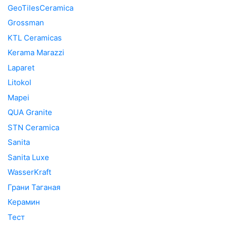
GeoTilesCeramica
Grossman
KTL Ceramicas
Kerama Marazzi
Laparet
Litokol
Mapei
QUA Granite
STN Ceramica
Sanita
Sanita Luxe
WasserKraft
Грани Таганая
Керамин
Тест