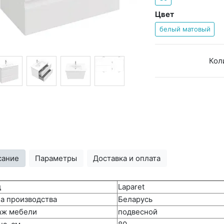
Цвет
белый матовый
Кол
сание
Параметры
Доставка и оплата
д
Laparet
а производства
Беларусь
аж мебели
подвесной