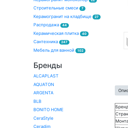
Строительные смеси
7
Керамогранит на кладбище
27
Распродажа
44
Керамическая плитка
40
Сантехника
247
Мебель для ванной
102
Бренды
ALCAPLAST
AQUATON
Опи
ARGENTA
BLB
Брен
BONITO HOME
Стран
CeraStyle
Монт
Ceradim