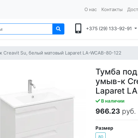
О нас
Контакты
Дост
+375 (29) 133-92-91
-к Creavit Su, белый матовый Laparet LA-WCAB-80-122
Тумба под
умыв-к Cr
Laparet L
В наличии
966.23
руб.
Размер
80