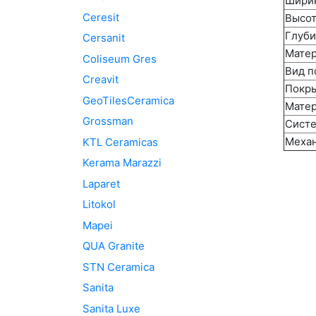
Ширин
Ceresit
Высот
Глуби
Cersanit
Матер
Coliseum Gres
Вид п
Creavit
Покры
GeoTilesCeramica
Матер
Grossman
Систе
Механ
KTL Ceramicas
Kerama Marazzi
Laparet
Litokol
Mapei
QUA Granite
STN Ceramica
Sanita
Sanita Luxe