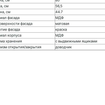
а, см
80
а, см
56,5
на, см
44.7
иал фасада
МДФ
оверхности фасада
матовая
тие фасада
краска
иал корпуса
МДФ
ма хранения
с выдвижными ящиками
изм открытия/закрытия
доводчик