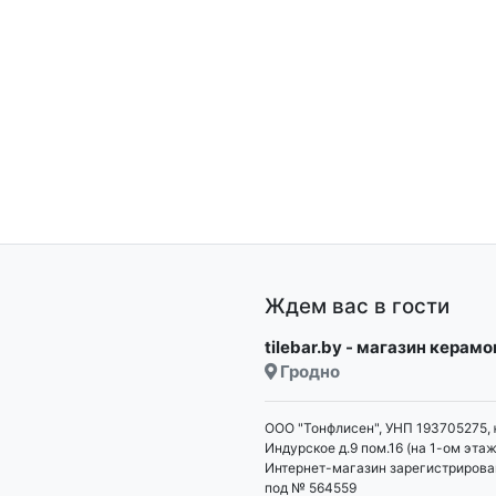
Ждем вас в гости
tilebar.by - магазин керам
Гродно
ООО "Тонфлисен", УНП 193705275, 
Индурское д.9 пом.16 (на 1-ом этаж
Интернет-магазин зарегистрирова
под № 564559