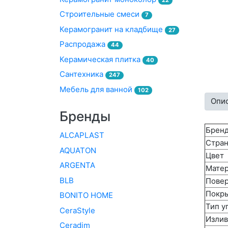
Строительные смеси
7
Керамогранит на кладбище
27
Распродажа
44
Керамическая плитка
40
Сантехника
247
Мебель для ванной
102
Опи
Бренды
Брен
ALCAPLAST
Стран
AQUATON
Цвет
ARGENTA
Мате
BLB
Повер
Покры
BONITO HOME
Тип у
CeraStyle
Излив
Ceradim