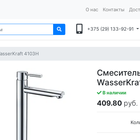
О нас
Контакты
Дост
+375 (29) 133-92-91
asserKraft 4103H
Смеситель
WasserKra
В наличии
409.80
руб.
Кол