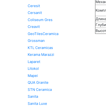
Механ
Ceresit
Комп
Cersanit
Длина
Coliseum Gres
Глуби
Creavit
Высот
GeoTilesCeramica
Grossman
KTL Ceramicas
Kerama Marazzi
Laparet
Litokol
Mapei
QUA Granite
STN Ceramica
Sanita
Sanita Luxe