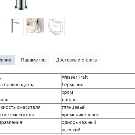
сание
Параметры
Доставка и оплата
д
WasserKraft
а производства
Германия
хром
риал
латунь
хность смесителя
глянцевый
тие смесителя
хромоникелевое
правления
однорычажный
высокий