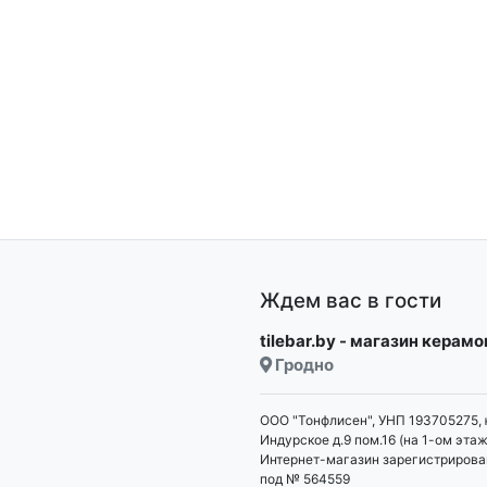
Ждем вас в гости
tilebar.by - магазин керам
Гродно
ООО "Тонфлисен", УНП 193705275, 
Индурское д.9 пом.16 (на 1-ом этаж
Интернет-магазин зарегистрирова
под № 564559