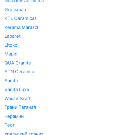
GeoTilesCeramica
Grossman
KTL Ceramicas
Kerama Marazzi
Laparet
Litokol
Mapei
QUA Granite
STN Ceramica
Sanita
Sanita Luxe
WasserKraft
Грани Таганая
Керамин
Тест
Уральский гранит