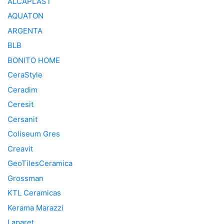
ALCAPLAST
AQUATON
ARGENTA
BLB
BONITO HOME
CeraStyle
Ceradim
Ceresit
Cersanit
Coliseum Gres
Creavit
GeoTilesCeramica
Grossman
KTL Ceramicas
Kerama Marazzi
Laparet