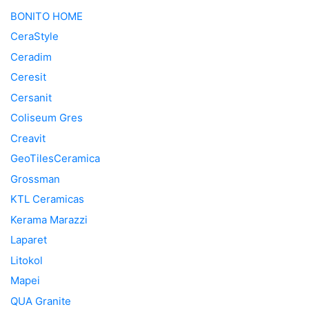
BONITO HOME
CeraStyle
Ceradim
Ceresit
Cersanit
Coliseum Gres
Creavit
GeoTilesCeramica
Grossman
KTL Ceramicas
Kerama Marazzi
Laparet
Litokol
Mapei
QUA Granite