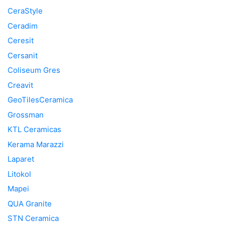
CeraStyle
Ceradim
Ceresit
Cersanit
Coliseum Gres
Creavit
GeoTilesCeramica
Grossman
KTL Ceramicas
Kerama Marazzi
Laparet
Litokol
Mapei
QUA Granite
STN Ceramica