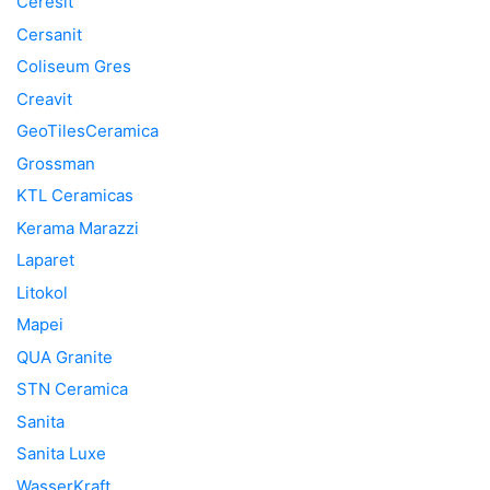
Ceresit
Cersanit
Coliseum Gres
Creavit
GeoTilesCeramica
Grossman
KTL Ceramicas
Kerama Marazzi
Laparet
Litokol
Mapei
QUA Granite
STN Ceramica
Sanita
Sanita Luxe
WasserKraft