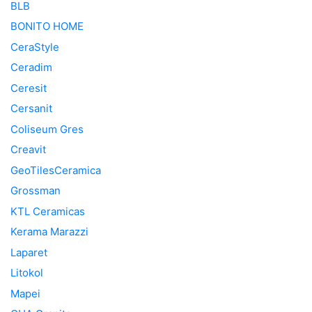
BLB
BONITO HOME
CeraStyle
Ceradim
Ceresit
Cersanit
Coliseum Gres
Creavit
GeoTilesCeramica
Grossman
KTL Ceramicas
Kerama Marazzi
Laparet
Litokol
Mapei