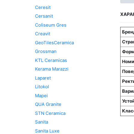
Ceresit
ХАРА
Cersanit
Coliseum Gres
Брен
Creavit
Стра
GeoTilesCeramica
Grossman
Форм
KTL Ceramicas
Номи
Kerama Marazzi
Пове
Laparet
Рект
Litokol
Вари
Mapei
Усто
QUA Granite
Клас
STN Ceramica
Sanita
Sanita Luxe