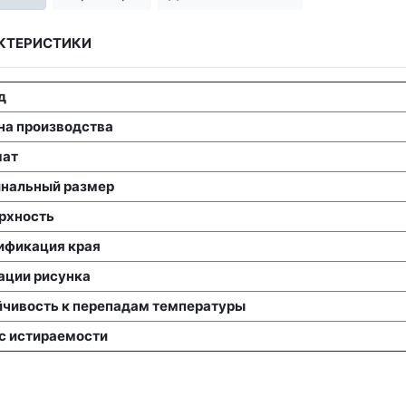
КТЕРИСТИКИ
д
на производства
ат
нальный размер
рхность
ификация края
ации рисунка
йчивость к перепадам температуры
с истираемости