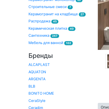
Строительные смеси
7
Керамогранит на кладбище
27
Распродажа
45
Керамическая плитка
40
Сантехника
247
Мебель для ванной
102
Бренды
ALCAPLAST
AQUATON
ARGENTA
BLB
BONITO HOME
CeraStyle
Опи
Ceradim