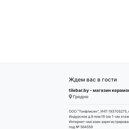
Ждем вас в гости
tilebar.by - магазин керам
Гродно
ООО "Тонфлисен", УНП 193705275, 
Индурское д.9 пом.16 (на 1-ом этаж
Интернет-магазин зарегистрирова
под № 564559