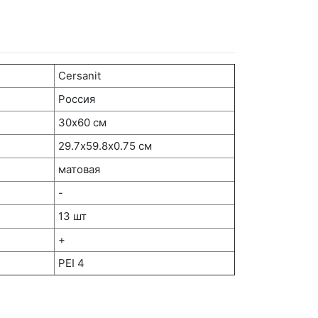
Cersanit
Россия
30х60 см
29.7х59.8x0.75 см
матовая
-
13 шт
+
PEI 4