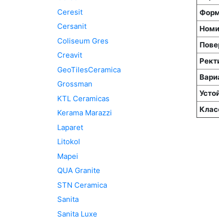
Ceresit
Форм
Cersanit
Номи
Coliseum Gres
Пове
Creavit
Рект
GeoTilesCeramica
Вари
Grossman
Усто
KTL Ceramicas
Клас
Kerama Marazzi
Laparet
Litokol
Mapei
QUA Granite
STN Ceramica
Sanita
Sanita Luxe