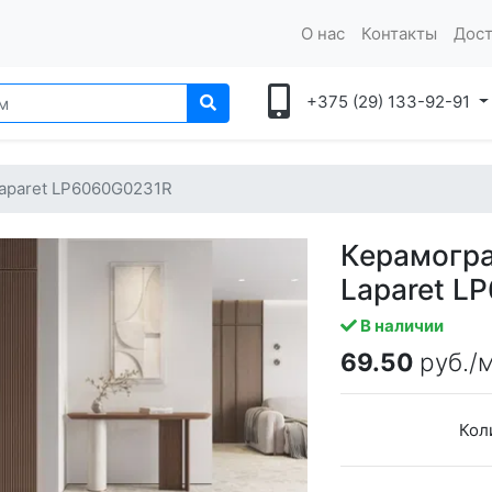
О нас
Контакты
Дост
+375 (29) 133-92-91
Laparet LP6060G0231R
Керамогра
Laparet L
В наличии
69.50
руб./
Кол