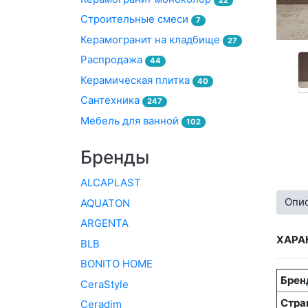
Строительные смеси
7
Керамогранит на кладбище
27
Распродажа
44
Керамическая плитка
40
Сантехника
247
Мебель для ванной
102
Бренды
ALCAPLAST
Опи
AQUATON
ARGENTA
ХАРА
BLB
BONITO HOME
Брен
CeraStyle
Стра
Ceradim