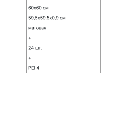
60х60 см
59,5х59.5x0,9 см
матовая
+
24 шт.
+
PEI 4