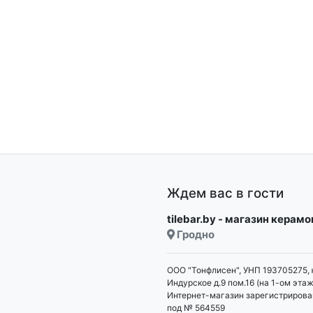
Ждем вас в гости
tilebar.by - магазин керам
Гродно
ООО "Тонфлисен", УНП 193705275, 
Индурское д.9 пом.16 (на 1-ом этаж
Интернет-магазин зарегистрирова
под № 564559