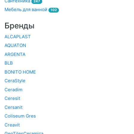
Сантехника
247
Мебель для ванной
102
Бренды
ALCAPLAST
AQUATON
ARGENTA
BLB
BONITO HOME
CeraStyle
Ceradim
Ceresit
Cersanit
Coliseum Gres
Creavit
GeoTilesCeramica