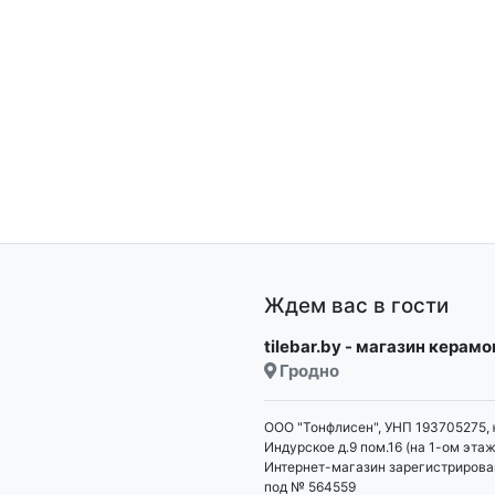
Ждем вас в гости
tilebar.by - магазин керам
Гродно
ООО "Тонфлисен", УНП 193705275, 
Индурское д.9 пом.16 (на 1-ом этаж
Интернет-магазин зарегистрирова
под № 564559