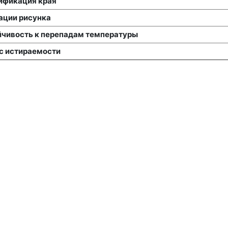
ификация края
ации рисунка
йчивость к перепадам температуры
с истираемости