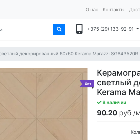
О нас
Контакты
Дост
+375 (29) 133-92-91
светлый декорированный 60x60 Kerama Marazzi SG643520R
Керамогр
светлый д
Хит
Kerama Ma
В наличии
90.20
руб./
Кол