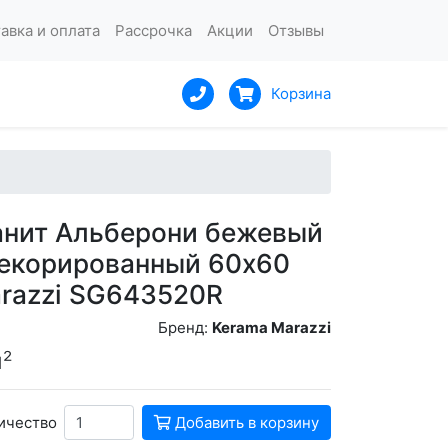
авка и оплата
Рассрочка
Акции
Отзывы
Корзина
анит Альберони бежевый
екорированный 60x60
razzi SG643520R
Бренд:
Kerama Marazzi
м²
ичество
Добавить в корзину