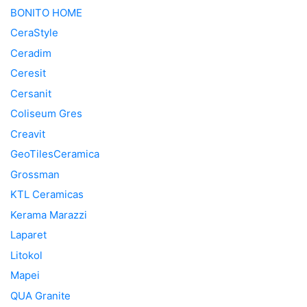
BONITO HOME
CeraStyle
Ceradim
Ceresit
Cersanit
Coliseum Gres
Creavit
GeoTilesCeramica
Grossman
KTL Ceramicas
Kerama Marazzi
Laparet
Litokol
Mapei
QUA Granite