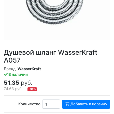
Душевой шланг WasserKraft
A057
Бренд:
WasserKraft
В наличии
51.35
руб.
74.63
руб.
-31%
Количество
Добавить в корзину