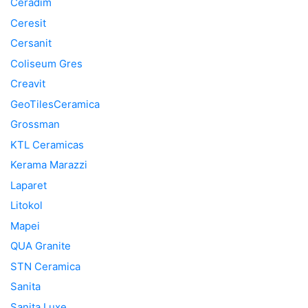
Ceradim
Ceresit
Cersanit
Coliseum Gres
Creavit
GeoTilesCeramica
Grossman
KTL Ceramicas
Kerama Marazzi
Laparet
Litokol
Mapei
QUA Granite
STN Ceramica
Sanita
Sanita Luxe